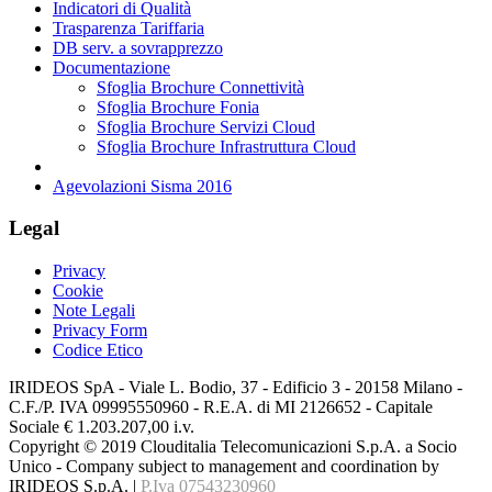
Indicatori di Qualità
Trasparenza Tariffaria
DB serv. a sovrapprezzo
Documentazione
Sfoglia Brochure Connettività
Sfoglia Brochure Fonia
Sfoglia Brochure Servizi Cloud
Sfoglia Brochure Infrastruttura Cloud
Agevolazioni Sisma 2016
Legal
Privacy
Cookie
Note Legali
Privacy Form
Codice Etico
IRIDEOS SpA - Viale L. Bodio, 37 - Edificio 3 - 20158 Milano -
C.F./P. IVA 09995550960 - R.E.A. di MI 2126652 - Capitale
Sociale € 1.203.207,00 i.v.
Copyright © 2019 Clouditalia Telecomunicazioni S.p.A. a Socio
Unico - Company subject to management and coordination by
IRIDEOS S.p.A. |
P.Iva 07543230960