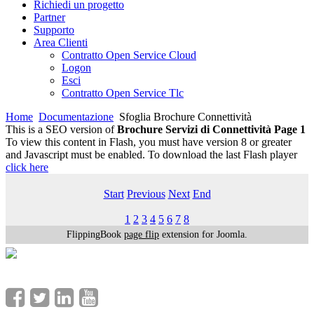
Richiedi un progetto
Partner
Supporto
Area Clienti
Contratto Open Service Cloud
Logon
Esci
Contratto Open Service Tlc
Home
Documentazione
Sfoglia Brochure Connettività
This is a SEO version of
Brochure Servizi di Connettività Page 1
To view this content in Flash, you must have version 8 or greater
and Javascript must be enabled. To download the last Flash player
click here
Start
Previous
Next
End
1
2
3
4
5
6
7
8
FlippingBook
page flip
extension for Joomla.