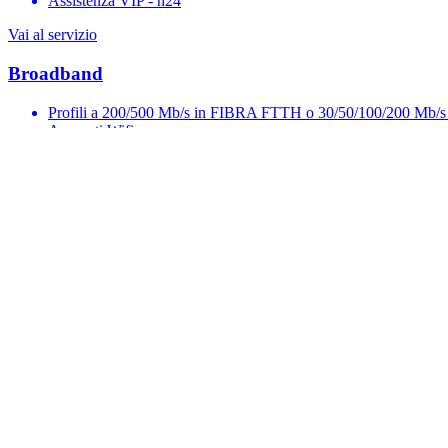
Assistenza VIP - h24
Vai al servizio
Broadband
Profili a 200/500 Mb/s in FIBRA FTTH o 30/50/100/200 Mb
Apparati Wifi
Aggiungi pacchetti "voce"
Vai al servizio
SpeedUp
Accesso simmetrico alla Rete
Profili con velocità da 2 a 10 Mb/s
Assistenza dedicata
Vai al servizio
Virtual Phone
Elimina i canoni delle linee telefoniche tradizionali
Tutte le sedi con un unico centralino
Fax e voice mail direttamente nella casella