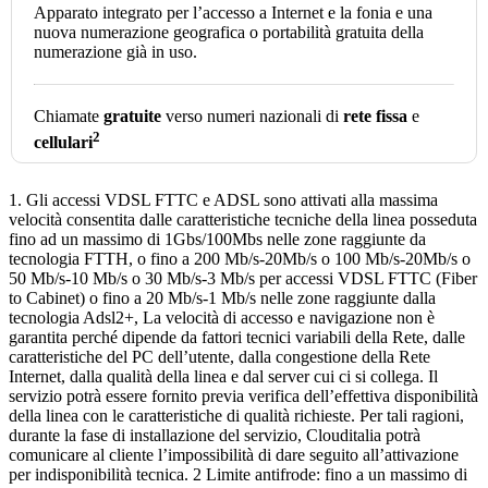
Apparato integrato per l’accesso a Internet e la fonia e una
nuova numerazione geografica o portabilità gratuita della
numerazione già in uso.
Chiamate
gratuite
verso numeri nazionali di
rete fissa
e
2
cellulari
1. Gli accessi VDSL FTTC e ADSL sono attivati alla massima
velocità consentita dalle caratteristiche tecniche della linea posseduta
fino ad un massimo di 1Gbs/100Mbs nelle zone raggiunte da
tecnologia FTTH, o fino a 200 Mb/s-20Mb/s o 100 Mb/s-20Mb/s o
50 Mb/s-10 Mb/s o 30 Mb/s-3 Mb/s per accessi VDSL FTTC (Fiber
to Cabinet) o fino a 20 Mb/s-1 Mb/s nelle zone raggiunte dalla
tecnologia Adsl2+, La velocità di accesso e navigazione non è
garantita perché dipende da fattori tecnici variabili della Rete, dalle
caratteristiche del PC dell’utente, dalla congestione della Rete
Internet, dalla qualità della linea e dal server cui ci si collega. Il
servizio potrà essere fornito previa verifica dell’effettiva disponibilità
della linea con le caratteristiche di qualità richieste. Per tali ragioni,
durante la fase di installazione del servizio, Clouditalia potrà
comunicare al cliente l’impossibilità di dare seguito all’attivazione
per indisponibilità tecnica. 2 Limite antifrode: fino a un massimo di