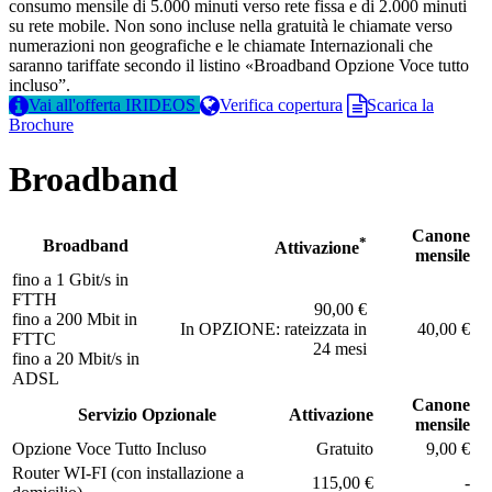
consumo mensile di 5.000 minuti verso rete fissa e di 2.000 minuti
su rete mobile. Non sono incluse nella gratuità le chiamate verso
numerazioni non geografiche e le chiamate Internazionali che
saranno tariffate secondo il listino «Broadband Opzione Voce tutto
incluso”.
Vai all'offerta IRIDEOS
Verifica copertura
Scarica la
Brochure
Broadband
Canone
*
Broadband
Attivazione
mensile
fino a 1 Gbit/s in
FTTH
90,00 €
fino a 200 Mbit in
In OPZIONE: rateizzata in
40,00 €
FTTC
24 mesi
fino a 20 Mbit/s in
ADSL
Canone
Servizio Opzionale
Attivazione
mensile
Opzione Voce Tutto Incluso
Gratuito
9,00 €
Router WI-FI (con installazione a
115,00 €
-