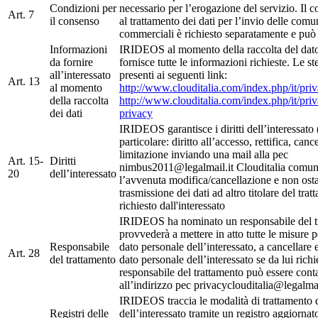
Condizioni per
necessario per l’erogazione del servizio. Il c
Art. 7
il consenso
al trattamento dei dati per l’invio delle comu
commerciali è richiesto separatamente e può e
Informazioni
IRIDEOS al momento della raccolta del dato 
da fornire
fornisce tutte le informazioni richieste. Le s
all’interessato
presenti ai seguenti link:
Art. 13
al momento
http://www.clouditalia.com/index.php/it/pri
della raccolta
http://www.clouditalia.com/index.php/it/pri
dei dati
privacy
IRIDEOS garantisce i diritti dell’interessato (
particolare: diritto all’accesso, rettifica, canc
limitazione inviando una mail alla pec
Art. 15-
Diritti
nimbus2011@legalmail.it Clouditalia comun
20
dell’interessato
l’avvenuta modifica/cancellazione e non osta
trasmissione dei dati ad altro titolare del tra
richiesto dall'interessato
IRIDEOS ha nominato un responsabile del t
provvederà a mettere in atto tutte le misure p
Responsabile
dato personale dell’interessato, a cancellare 
Art. 28
del trattamento
dato personale dell’interessato se da lui richie
responsabile del trattamento può essere conta
all’indirizzo pec privacyclouditalia@legalmai
IRIDEOS traccia le modalità di trattamento d
Registri delle
dell’interessato tramite un registro aggiornat