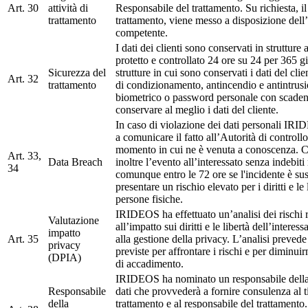
Art. 30
attività di
Responsabile del trattamento. Su richiesta, il
trattamento
trattamento, viene messo a disposizione dell’
competente.
I dati dei clienti sono conservati in strutture
protetto e controllato 24 ore su 24 per 365 g
Sicurezza del
strutture in cui sono conservati i dati del cli
Art. 32
trattamento
di condizionamento, antincendio e antintrus
biometrico o password personale con scaden
conservare al meglio i dati del cliente.
In caso di violazione dei dati personali IR
a comunicare il fatto all’Autorità di controll
momento in cui ne è venuta a conoscenza. 
Art. 33,
Data Breach
inoltre l’evento all’interessato senza indebiti 
34
comunque entro le 72 ore se l'incidente è susc
presentare un rischio elevato per i diritti e le 
persone fisiche.
IRIDEOS ha effettuato un’analisi dei rischi r
Valutazione
all’impatto sui diritti e le libertà dell’interes
impatto
Art. 35
alla gestione della privacy. L’analisi prevede
privacy
previste per affrontare i rischi e per diminuir
(DPIA)
di accadimento.
IRIDEOS ha nominato un responsabile della
Responsabile
dati che provvederà a fornire consulenza al ti
della
trattamento e al responsabile del trattamento.