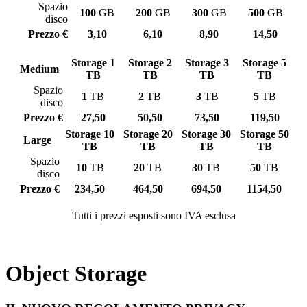
Spazio
100
GB
200
GB
300
GB
500
GB
disco
Prezzo €
3,10
6,10
8,90
14,50
Storage 1
Storage 2
Storage 3
Storage 5
Medium
TB
TB
TB
TB
Spazio
1
TB
2
TB
3
TB
5
TB
disco
Prezzo €
27,50
50,50
73,50
119,50
Storage 10
Storage 20
Storage 30
Storage 50
Large
TB
TB
TB
TB
Spazio
10
TB
20
TB
30
TB
50
TB
disco
Prezzo €
234,50
464,50
694,50
1154,50
Tutti i prezzi esposti sono IVA esclusa
Object Storage