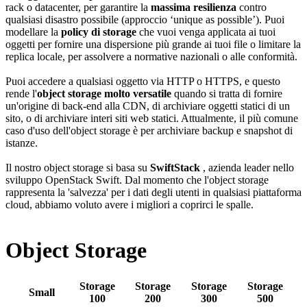
rack o datacenter, per garantire la
massima resilienza
contro
qualsiasi disastro possibile (approccio ‘unique as possible’). Puoi
modellare la
policy di storage
che vuoi venga applicata ai tuoi
oggetti per fornire una dispersione più grande ai tuoi file o limitare la
replica locale, per assolvere a normative nazionali o alle conformità.
Puoi accedere a qualsiasi oggetto via HTTP o HTTPS, e questo
rende l'
object storage molto versatile
quando si tratta di fornire
un'origine di back-end alla CDN, di archiviare oggetti statici di un
sito, o di archiviare interi siti web statici. Attualmente, il più comune
caso d'uso dell'object storage è per archiviare backup e snapshot di
istanze.
Il nostro object storage si basa su
SwiftStack
, azienda leader nello
sviluppo OpenStack Swift. Dal momento che l'object storage
rappresenta la 'salvezza' per i dati degli utenti in qualsiasi piattaforma
cloud, abbiamo voluto avere i migliori a coprirci le spalle.
Object Storage
Storage
Storage
Storage
Storage
Small
100
200
300
500