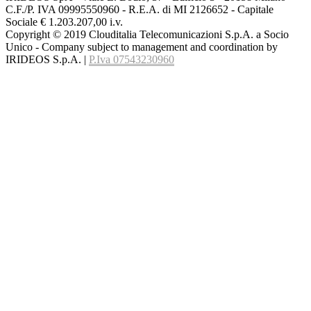
C.F./P. IVA 09995550960 - R.E.A. di MI 2126652 - Capitale
Sociale € 1.203.207,00 i.v.
Copyright © 2019 Clouditalia Telecomunicazioni S.p.A. a Socio
Unico - Company subject to management and coordination by
IRIDEOS S.p.A. |
P.Iva 07543230960