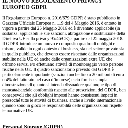
IL NUOVO REGOLAMENTO PRIVACY
EUROPEO GDPR
Il Regolamento Europeo n. 2016/679 GDPR è stato pubblicato in
Gazzetta Ufficiale Europea n. 119 del 4 Maggio 2016, è entrato in
vigore a partire dal 25 Maggio 2016 ed è diventato applicabile (in
sostanza: applicabili le sue sanzioni, abrogazione e sostituzione della
Direttiva UE sulla privacy 95/46/CE) a partire dal 25 maggio 2018.
Il GDPR introduce un nuovo e composito quadro di obblighi e
misure, valide in ogni contesto di business, sia nel settore privato sia
in quello pubblico, che devono essere rispettate dalle organizzazioni
stabilite nella UE ed anche dalle organizzazioni extra UE che
offrono servizi e/o effettuano attività di monitoraggio verso persone
fisiche nella UE. Il quadro sanzionatorio previsto dal GDPR è
particolarmente importante (sanzioni anche fino a 20 milioni di euro
o 4% del fatturato nel caso d’imprese) e ciò fornisce ampia
dimostrazione di quanto si intenda dissuadere qualunque tipo di
mancata/parziale conformità rispetto alle prescrizioni del GDPR, ben
consapevoli che gli obblighi imposti hanno consistenti impatti in
pressoché tutte le attività di business, anche a livello internazionale
quando sono in gioco le responsabilità delle organizzazioni rispetto
le normative UE.
Personal Storage (GDPR)