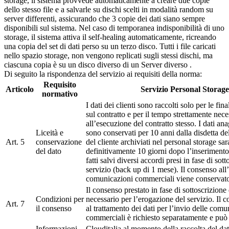
storage, il sistema provvede automaticamente a creare due copie
dello stesso file e a salvarle su dischi scelti in modalità random su
server differenti, assicurando che 3 copie dei dati siano sempre
disponibili sul sistema. Nel caso di temporanea indisponibilità di uno
storage, il sistema attiva il self-healing automaticamente, ricreando
una copia del set di dati perso su un terzo disco. Tutti i file caricati
nello spazio storage, non vengono replicati sugli stessi dischi, ma
ciascuna copia è su un disco diverso di un Server diverso .
Di seguito la rispondenza del servizio ai requisiti della norma:
Requisito
Articolo
Servizio Personal Storage
normativo
I dati dei clienti sono raccolti solo per le fina
sul contratto e per il tempo strettamente nece
all’esecuzione del contratto stesso. I dati ana
Liceità e
sono conservati per 10 anni dalla disdetta del 
Art. 5
conservazione
del cliente archiviati nel personal storage sa
del dato
definitivamente 10 giorni dopo l’inserimento 
fatti salvi diversi accordi presi in fase di sot
servizio (back up di 1 mese). Il consenso all’
comunicazioni commerciali viene conservato
Il consenso prestato in fase di sottoscrizione 
Condizioni per
necessario per l’erogazione del servizio. Il c
Art. 7
il consenso
al trattamento dei dati per l’invio delle comu
commerciali è richiesto separatamente e può e
Informazioni
Clouditalia al momento della raccolta del dat