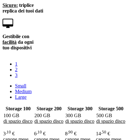
Sicuro:
triplice
replica dei tuoi dati
Gestibile con
facilità
da ogni
tuo dispositivi
1
2
3
Small
Medium
Large
Storage 100
Storage 200
Storage 300
Storage 500
100 GB
200 GB
300 GB
500 GB
di spazio disco
di spazio disco
di spazio disco
di spazio disco
,10
,10
,90
,50
3
€
6
€
8
€
14
€
canone mese
canone mese
canone mese
canone mese