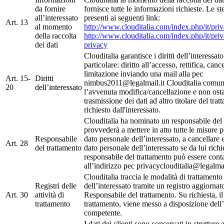
da fornire
fornisce tutte le informazioni richieste. Le s
all’interessato
presenti ai seguenti link:
Art. 13
al momento
http://www.clouditalia.com/index.php/it/pri
della raccolta
http://www.clouditalia.com/index.php/it/pri
dei dati
privacy
Clouditalia garantisce i diritti dell’interessato
particolare: diritto all’accesso, rettifica, canc
limitazione inviando una mail alla pec
Art. 15-
Diritti
nimbus2011@legalmail.it Clouditalia comun
20
dell’interessato
l’avvenuta modifica/cancellazione e non osta
trasmissione dei dati ad altro titolare del tra
richiesto dall'interessato.
Clouditalia ha nominato un responsabile del
provvederà a mettere in atto tutte le misure p
Responsabile
dato personale dell’interessato, a cancellare 
Art. 28
del trattamento
dato personale dell’interessato se da lui richie
responsabile del trattamento può essere conta
all’indirizzo pec privacyclouditalia@legalmai
Clouditalia traccia le modalità di trattamento 
Registri delle
dell’interessato tramite un registro aggiornat
Art. 30
attività di
Responsabile del trattamento. Su richiesta, il
trattamento
trattamento, viene messo a disposizione dell’
competente.
I dati dei clienti sono conservati in strutture