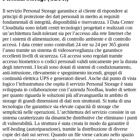
Il servizio Personal Storage garantisce al cliente di rispondere ai
principi di protezione dei dati personali in merito ai requisiti
fondamentali di integrità, disponibilità e riservatezza. I Data Center
Clouditalia sono infatti centri tecnologici progettati e realizzati con
un’architettura fault-tolerant sia per l’accesso alla rete Internet che
per i sistemi di alimentazione, di controllo ambiente e di controllo
accessi. I data center sono controllati 24 ore su 24 per 365 giorni
l’anno tramite un sistema di videosorveglianza che garantisce
eccellenti livelli di sicurezza. Gli accessi sono regolati tramite
accesso biometrico o codici personali validi unicamente per la durata
degli interventi. I locali sono dotati di sistemi di condizionamento,
anti-intrusione, rilevamento e spegnimento incendi, gruppi di
continuità elettrica UPS e generatori diesel. Anche dal punto di vista
logico l’infrastruttura che ospita il servizio Personal Storage è stata
sviluppata in collaborazione con l’azienda NooBaa, leader di settore
per quanto riguarda le soluzioni più all'avanguardia in ambito di
storage di grandi dimensioni di dati non strutturati. Si tratta di una
tecnologia che garantisce sia elevate capacità di storage che
semplicità nelle operazioni. L’architettura del servizio consiste in un
sistema caratterizzato da dinamiche distributive che eliminano i punti
di vulnerabilità. La struttura è stata creata in modo da garantire il
self-healing (autoriparazione), tramite la distribuzione di diverse
copie dei dati sui server. Quando un file viene caricato nello spazio