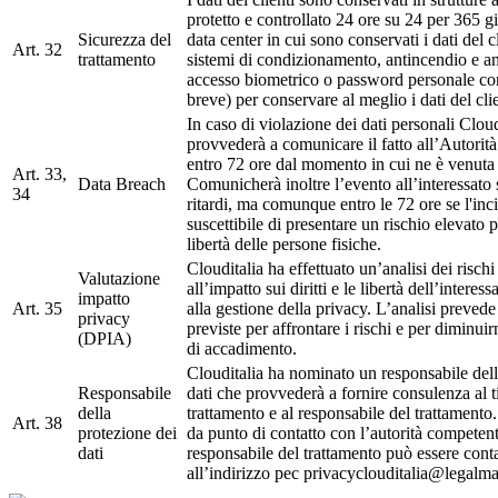
protetto e controllato 24 ore su 24 per 365 gi
Sicurezza del
data center in cui sono conservati i dati del 
Art. 32
trattamento
sistemi di condizionamento, antincendio e an
accesso biometrico o password personale c
breve) per conservare al meglio i dati del cli
In caso di violazione dei dati personali Cloud
provvederà a comunicare il fatto all’Autorità
entro 72 ore dal momento in cui ne è venuta
Art. 33,
Data Breach
Comunicherà inoltre l’evento all’interessato 
34
ritardi, ma comunque entro le 72 ore se l'inc
suscettibile di presentare un rischio elevato per
libertà delle persone fisiche.
Clouditalia ha effettuato un’analisi dei rischi 
Valutazione
all’impatto sui diritti e le libertà dell’interes
impatto
Art. 35
alla gestione della privacy. L’analisi prevede
privacy
previste per affrontare i rischi e per diminuir
(DPIA)
di accadimento.
Clouditalia ha nominato un responsabile dell
Responsabile
dati che provvederà a fornire consulenza al ti
della
trattamento e al responsabile del trattamento.
Art. 38
protezione dei
da punto di contatto con l’autorità competent
dati
responsabile del trattamento può essere conta
all’indirizzo pec privacyclouditalia@legalmai