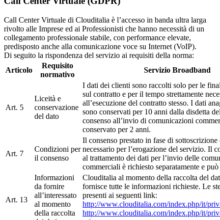
Call Center Virtuale (GDPR)
Call Center Virtuale di Clouditalia è l’accesso in banda ultra larga
rivolto alle Imprese ed ai Professionisti che hanno necessità di un
collegamento professionale stabile, con performance elevate,
predisposto anche alla comunicazione voce su Internet (VoIP).
Di seguito la rispondenza del servizio ai requisiti della norma:
Requisito
Articolo
Servizio Broadband
normativo
I dati dei clienti sono raccolti solo per le fina
sul contratto e per il tempo strettamente nece
Liceità e
all’esecuzione del contratto stesso. I dati ana
Art. 5
conservazione
sono conservati per 10 anni dalla disdetta del
del dato
consenso all’invio di comunicazioni commerc
conservato per 2 anni.
Il consenso prestato in fase di sottoscrizione 
Condizioni per
necessario per l’erogazione del servizio. Il c
Art. 7
il consenso
al trattamento dei dati per l’invio delle comu
commerciali è richiesto separatamente e può e
Informazioni
Clouditalia al momento della raccolta del dat
da fornire
fornisce tutte le informazioni richieste. Le s
all’interessato
presenti ai seguenti link:
Art. 13
al momento
http://www.clouditalia.com/index.php/it/pri
della raccolta
http://www.clouditalia.com/index.php/it/pri