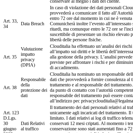
conservare al meglio i dati del cliente.
In caso di violazione dei dati personali Cloud
provvederà a comunicare il fatto all’Autorità
entro 72 ore dal momento in cui ne è venuta
Art. 33,
Data Breach
Comunicherà inoltre l’evento all’interessato 
34
ritardi, ma comunque entro le 72 ore se l'inc
suscettibile di presentare un rischio elevato per
libertà delle persone fisiche.
Clouditalia ha effettuato un’analisi dei rischi 
Valutazione
all’impatto sui diritti e le libertà dell’interes
impatto
Art. 35
alla gestione della privacy. L’analisi prevede
privacy
previste per affrontare i rischi e per diminuir
(DPIA)
di accadimento.
Clouditalia ha nominato un responsabile dell
Responsabile
dati che provvederà a fornire consulenza al ti
della
trattamento e al responsabile del trattamento.
Art. 38
protezione dei
da punto di contatto con l’autorità competent
dati
responsabile del trattamento può essere conta
all’indirizzo pec privacyclouditalia@legalmai
Il trattamento dei dati personali relativi al tr
Art. 123
unicamente agli incaricati del trattamento. Il
D.Lgs.
limitato. I dati relativi ai log di traffico tele
30
Dati Relativi
conservati 12 mesi criptati. Al momento i te
giugno
al traffico
conservazione sono stati aumentati fino a 72 