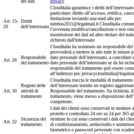
dei dati
privacy
Clouditalia garantisce i diritti dell’interessato
particolare: diritto all’accesso, rettifica, canc
limitazione inviando una mail alla pec
Art. 15-
Diritti
nimbus2011@legalmail.it Clouditalia comun
20
dell’interessato
l’avvenuta modifica/cancellazione e non osta
trasmissione dei dati ad altro titolare del tra
richiesto dall'interessato
Clouditalia ha nominato un responsabile del
provvederà a mettere in atto tutte le misure p
Responsabile
dato personale dell’interessato, a cancellare 
Art. 28
del trattamento
dato personale dell’interessato se da lui richie
responsabile del trattamento può essere conta
all’indirizzo pec privacyclouditalia@legalmai
Clouditalia traccia le modalità di trattamento 
Registri delle
dell’interessato tramite un registro aggiornat
Art. 30
attività di
Responsabile del trattamento. Su richiesta, il
trattamento
trattamento, viene messo a disposizione dell’
competente.
I dati dei clienti sono conservati in strutture
protetto e controllato 24 ore su 24 per 365 g
Sicurezza del
strutture in cui sono conservati i dati del cli
Art. 32
trattamento
di condizionamento, antincendio e antintrus
biometrico o password personale con scaden