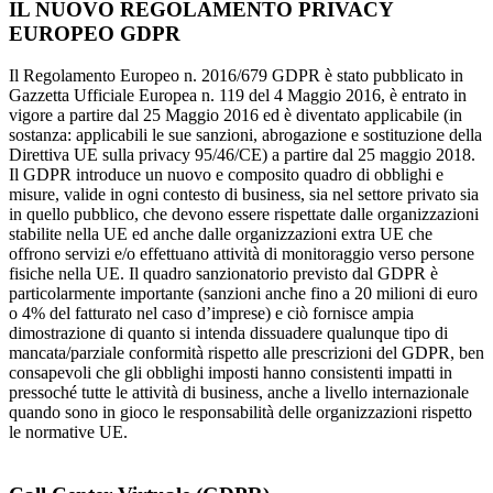
IL NUOVO REGOLAMENTO PRIVACY
EUROPEO GDPR
Il Regolamento Europeo n. 2016/679 GDPR è stato pubblicato in
Gazzetta Ufficiale Europea n. 119 del 4 Maggio 2016, è entrato in
vigore a partire dal 25 Maggio 2016 ed è diventato applicabile (in
sostanza: applicabili le sue sanzioni, abrogazione e sostituzione della
Direttiva UE sulla privacy 95/46/CE) a partire dal 25 maggio 2018.
Il GDPR introduce un nuovo e composito quadro di obblighi e
misure, valide in ogni contesto di business, sia nel settore privato sia
in quello pubblico, che devono essere rispettate dalle organizzazioni
stabilite nella UE ed anche dalle organizzazioni extra UE che
offrono servizi e/o effettuano attività di monitoraggio verso persone
fisiche nella UE. Il quadro sanzionatorio previsto dal GDPR è
particolarmente importante (sanzioni anche fino a 20 milioni di euro
o 4% del fatturato nel caso d’imprese) e ciò fornisce ampia
dimostrazione di quanto si intenda dissuadere qualunque tipo di
mancata/parziale conformità rispetto alle prescrizioni del GDPR, ben
consapevoli che gli obblighi imposti hanno consistenti impatti in
pressoché tutte le attività di business, anche a livello internazionale
quando sono in gioco le responsabilità delle organizzazioni rispetto
le normative UE.