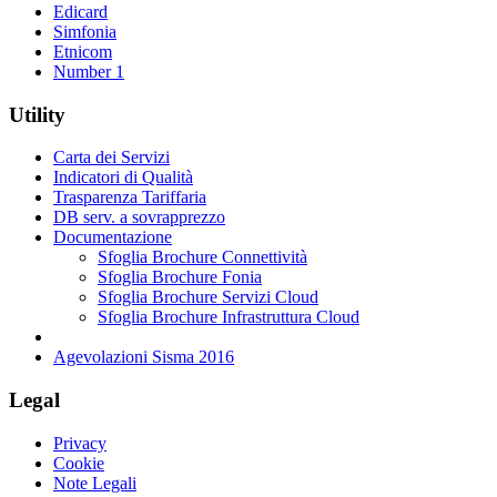
Edicard
Simfonia
Etnicom
Number 1
Utility
Carta dei Servizi
Indicatori di Qualità
Trasparenza Tariffaria
DB serv. a sovrapprezzo
Documentazione
Sfoglia Brochure Connettività
Sfoglia Brochure Fonia
Sfoglia Brochure Servizi Cloud
Sfoglia Brochure Infrastruttura Cloud
Agevolazioni Sisma 2016
Legal
Privacy
Cookie
Note Legali