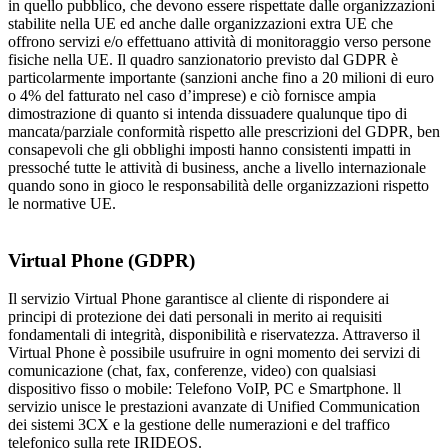
in quello pubblico, che devono essere rispettate dalle organizzazioni
stabilite nella UE ed anche dalle organizzazioni extra UE che
offrono servizi e/o effettuano attività di monitoraggio verso persone
fisiche nella UE. Il quadro sanzionatorio previsto dal GDPR è
particolarmente importante (sanzioni anche fino a 20 milioni di euro
o 4% del fatturato nel caso d’imprese) e ciò fornisce ampia
dimostrazione di quanto si intenda dissuadere qualunque tipo di
mancata/parziale conformità rispetto alle prescrizioni del GDPR, ben
consapevoli che gli obblighi imposti hanno consistenti impatti in
pressoché tutte le attività di business, anche a livello internazionale
quando sono in gioco le responsabilità delle organizzazioni rispetto
le normative UE.
Virtual Phone (GDPR)
Il servizio Virtual Phone garantisce al cliente di rispondere ai
principi di protezione dei dati personali in merito ai requisiti
fondamentali di integrità, disponibilità e riservatezza. Attraverso il
Virtual Phone è possibile usufruire in ogni momento dei servizi di
comunicazione (chat, fax, conferenze, video) con qualsiasi
dispositivo fisso o mobile: Telefono VoIP, PC e Smartphone. ll
servizio unisce le prestazioni avanzate di Unified Communication
dei sistemi 3CX e la gestione delle numerazioni e del traffico
telefonico sulla rete IRIDEOS.