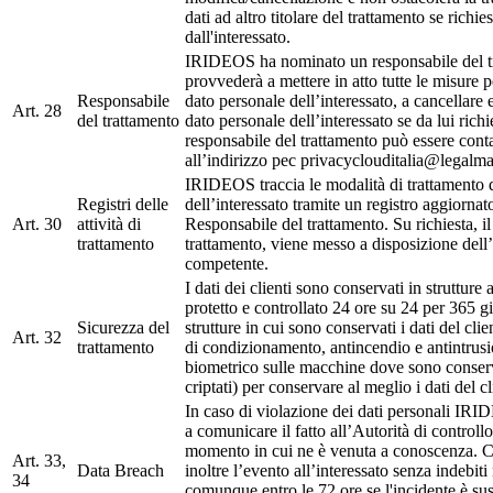
dati ad altro titolare del trattamento se richie
dall'interessato.
IRIDEOS ha nominato un responsabile del t
provvederà a mettere in atto tutte le misure p
Responsabile
dato personale dell’interessato, a cancellare 
Art. 28
del trattamento
dato personale dell’interessato se da lui richie
responsabile del trattamento può essere conta
all’indirizzo pec privacyclouditalia@legalmai
IRIDEOS traccia le modalità di trattamento d
Registri delle
dell’interessato tramite un registro aggiornat
Art. 30
attività di
Responsabile del trattamento. Su richiesta, il
trattamento
trattamento, viene messo a disposizione dell’
competente.
I dati dei clienti sono conservati in strutture
protetto e controllato 24 ore su 24 per 365 g
Sicurezza del
strutture in cui sono conservati i dati del cli
Art. 32
trattamento
di condizionamento, antincendio e antintrus
biometrico sulle macchine dove sono conserva
criptati) per conservare al meglio i dati del cl
In caso di violazione dei dati personali IR
a comunicare il fatto all’Autorità di controll
momento in cui ne è venuta a conoscenza. 
Art. 33,
Data Breach
inoltre l’evento all’interessato senza indebiti 
34
comunque entro le 72 ore se l'incidente è susc