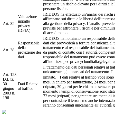
presentare un rischio elevato per i diritti e le 
persone fisiche.
IRIDEOS ha effettuato un’analisi dei rischi r
Valutazione
all’impatto sui diritti e le libertà dell’interes
impatto
Art. 35
alla gestione della privacy. L’analisi prevede
privacy
previste per affrontare i rischi e per diminuir
(DPIA)
di accadimento.
IRIDEOS ha nominato un responsabile della
Responsabile
dati che provvederà a fornire consulenza al ti
della
trattamento e al responsabile del trattamento.
Art. 38
protezione dei
da punto di contatto con l’autorità competent
dati
responsabile del trattamento può essere conta
all’indirizzo pec privacyclouditalia@legalmai
Il trattamento dei dati personali relativi al tr
unicamente agli incaricati del trattamento. Il
Art. 123
limitato. I dati relativi al traffico voce sono
D.Lgs.
mesi in chiaro per fatturazione, 24 mesi per t
30
Dati Relativi
criptato, 30 giorni per le chiamate senza risp
giugno
al traffico
momento i tempi di conservazione sono stati
2003 n.
72 mesi (criptati) per garantire strumenti di i
196
per contrastare il terrorismo anche internazio
saranno consegnati unicamente all’autorità gi