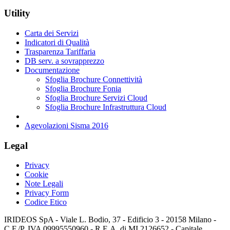
Utility
Carta dei Servizi
Indicatori di Qualità
Trasparenza Tariffaria
DB serv. a sovrapprezzo
Documentazione
Sfoglia Brochure Connettività
Sfoglia Brochure Fonia
Sfoglia Brochure Servizi Cloud
Sfoglia Brochure Infrastruttura Cloud
Agevolazioni Sisma 2016
Legal
Privacy
Cookie
Note Legali
Privacy Form
Codice Etico
IRIDEOS SpA - Viale L. Bodio, 37 - Edificio 3 - 20158 Milano -
C.F./P. IVA 09995550960 - R.E.A. di MI 2126652 - Capitale