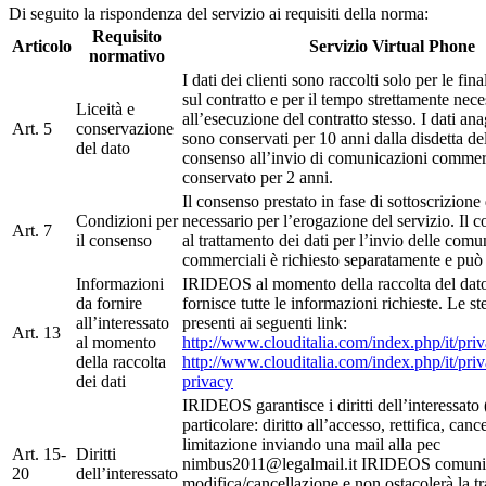
Di seguito la rispondenza del servizio ai requisiti della norma:
Requisito
Articolo
Servizio Virtual Phone
normativo
I dati dei clienti sono raccolti solo per le fina
sul contratto e per il tempo strettamente nece
Liceità e
all’esecuzione del contratto stesso. I dati ana
Art. 5
conservazione
sono conservati per 10 anni dalla disdetta del
del dato
consenso all’invio di comunicazioni commerc
conservato per 2 anni.
Il consenso prestato in fase di sottoscrizione 
Condizioni per
necessario per l’erogazione del servizio. Il c
Art. 7
il consenso
al trattamento dei dati per l’invio delle comu
commerciali è richiesto separatamente e può e
Informazioni
IRIDEOS al momento della raccolta del dato 
da fornire
fornisce tutte le informazioni richieste. Le s
all’interessato
presenti ai seguenti link:
Art. 13
al momento
http://www.clouditalia.com/index.php/it/pri
della raccolta
http://www.clouditalia.com/index.php/it/pri
dei dati
privacy
IRIDEOS garantisce i diritti dell’interessato (
particolare: diritto all’accesso, rettifica, canc
limitazione inviando una mail alla pec
Art. 15-
Diritti
nimbus2011@legalmail.it IRIDEOS comunic
20
dell’interessato
modifica/cancellazione e non ostacolerà la t